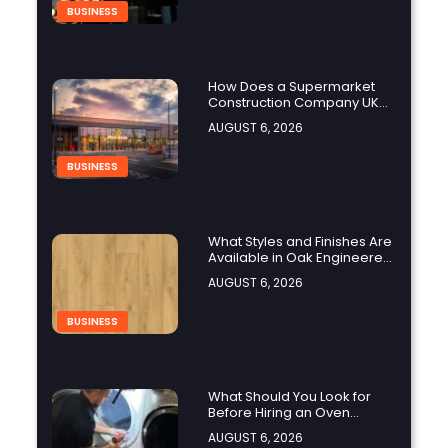
BUSINESS
How Does a Supermarket
Construction Company UK
Ensure Compliance with UK
AUGUST 6, 2026
Building Regulations?
BUSINESS
What Styles and Finishes Are
Available in Oak Engineered
Hardwood Flooring?
AUGUST 6, 2026
BUSINESS
What Should You Look for
Before Hiring an Oven
Repair Tampa Service
AUGUST 6, 2026
Provider?