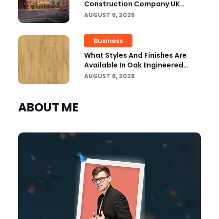
Construction Company UK
Ensure Compliance With UK
AUGUST 6, 2026
Building Regulations?
Business
What Styles And Finishes Are
Available In Oak Engineered
Hardwood Flooring?
AUGUST 6, 2026
ABOUT ME