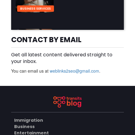
BUSINESS SERVICES
Why Should You Hire a
Professional Cooktop Repair
CONTACT BY EMAIL
Service?
AUGUST 6, 2026
Get all latest content delivered straight to
BUSINESS
your inbox.
You can email us at
weblinks2seo@gmail.com
.
How Does a Salesforce
Platform Developer 1
Practice Test Help You
AUGUST 5, 2026
Identify Knowledge Gaps?
BUSINESS
Immigration
Why Choose the Hotel in
Business
Jounieh for a Comfortable
Entertainment
and Affordable Stay?