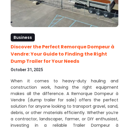
Business
Discover the Perfect Remorque Dompeur à
Vendre: Your Guide to Finding the Right
Dump Trailer for Your Needs
October 31, 2025
When it comes to heavy-duty hauling and
construction work, having the right equipment
makes all the difference. A Remorque Dompeur à
Vendre (dump trailer for sale) offers the perfect
solution for anyone looking to transport gravel, sand,
debris, or other materials efficiently. Whether you’re
a contractor, landscaper, farmer, or DIY enthusiast,
investing in a reliable Trailer Dompeur à