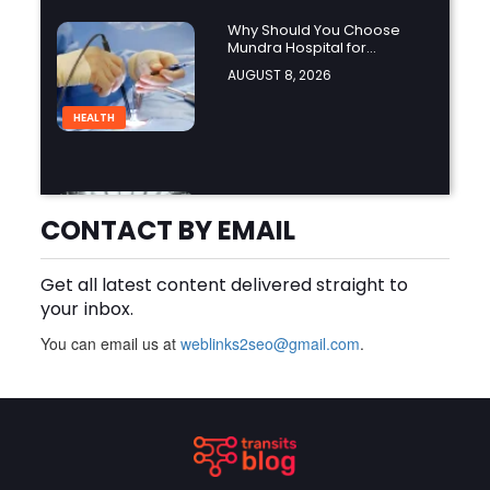
Why Should You Choose
Mundra Hospital for
Complex Spine Surgery?
AUGUST 8, 2026
HEALTH
Why Is Product Variety
Important When Choosing
CONTACT BY EMAIL
an Aluminium Supplier
AUGUST 8, 2026
Singapore?
Get all latest content delivered straight to
BLOG
your inbox.
You can email us at
weblinks2seo@gmail.com
.
Plus Slot Login: A Simple
Guide to Getting Started
Online
AUGUST 8, 2026
BUSINESS