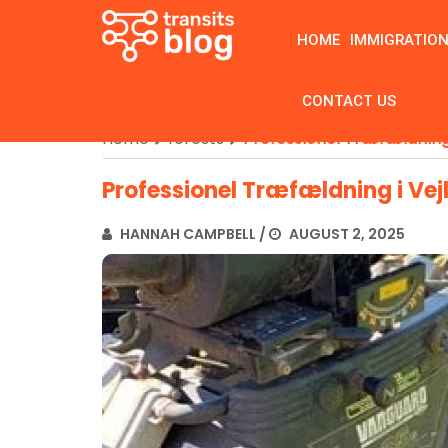
HOME
IMMIGRATIO
CONTACT US
Home
forests
Professionel Træfældning 
Professionel Træfældning i Vejl
HANNAH CAMPBELL
/
AUGUST 2, 2025