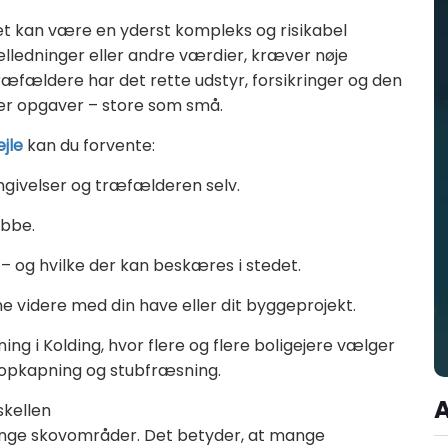
t kan være en yderst kompleks og risikabel
elledninger eller andre værdier, kræver nøje
æfældere har det rette udstyr, forsikringer og den
per opgaver – store som små.
jle
kan du forvente:
omgivelser og træfælderen selv.
ubbe.
– og hvilke der kan beskæres i stedet.
me videre med din have eller dit byggeprojekt.
g i Kolding, hvor flere og flere boligejere vælger
 topkapning og stubfræsning.
skellen
mange skovområder. Det betyder, at mange