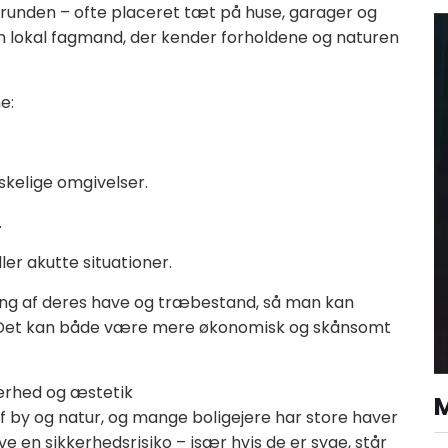
unden – ofte placeret tæt på huse, garager og
en lokal fagmand, der kender forholdene og naturen
e:
skelige omgivelser.
.
er akutte situationer.
ing af deres have og træbestand, så man kan
. Det kan både være mere økonomisk og skånsomt
kerhed og æstetik
 by og natur, og mange boligejere har store haver
 en sikkerhedsrisiko – især hvis de er syge, står