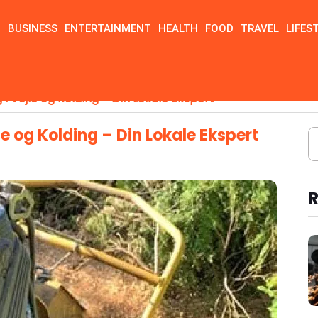
N
BUSINESS
ENTERTAINMENT
HEALTH
FOOD
TRAVEL
LIFES
i Vejle og Kolding – Din Lokale Ekspert
e og Kolding – Din Lokale Ekspert
R