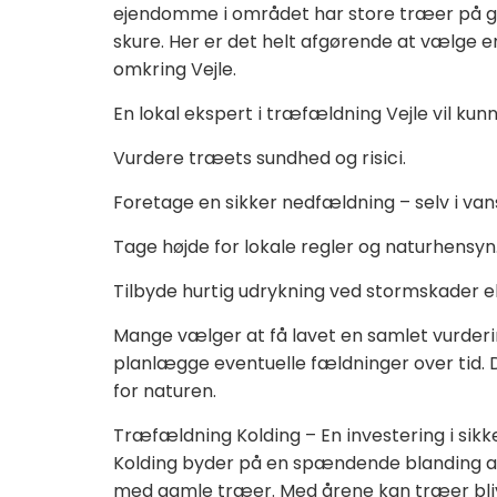
ejendomme i området har store træer på gr
skure. Her er det helt afgørende at vælge 
omkring Vejle.
En lokal ekspert i træfældning Vejle vil kunn
Vurdere træets sundhed og risici.
Foretage en sikker nedfældning – selv i van
Tage højde for lokale regler og naturhensyn
Tilbyde hurtig udrykning ved stormskader ell
Mange vælger at få lavet en samlet vurder
planlægge eventuelle fældninger over tid
for naturen.
Træfældning Kolding – En investering i sik
Kolding byder på en spændende blanding af
med gamle træer. Med årene kan træer blive