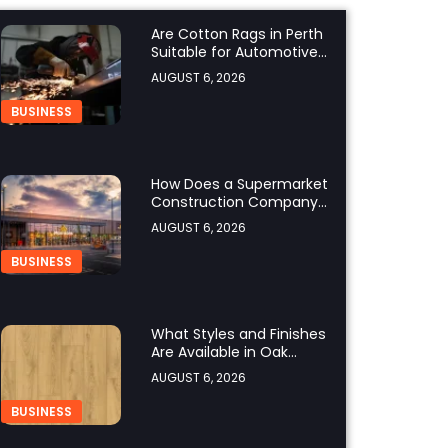
Are Cotton Rags in Perth
Suitable for Automotive
Workshops?
AUGUST 6, 2026
BUSINESS
How Does a Supermarket
Construction Company
UK Ensure Compliance
AUGUST 6, 2026
with UK Building
Regulations?
BUSINESS
What Styles and Finishes
Are Available in Oak
Engineered Hardwood
AUGUST 6, 2026
Flooring?
BUSINESS