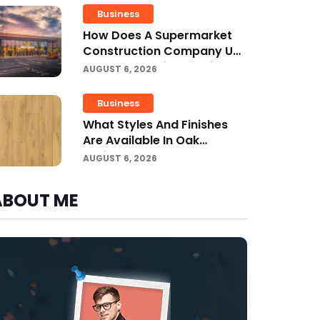
Business
How Does A Supermarket
Construction Company UK
Ensure Compliance With UK
AUGUST 6, 2026
Building Regulations?
Business
What Styles And Finishes
Are Available In Oak
Engineered Hardwood
AUGUST 6, 2026
Flooring?
ABOUT ME