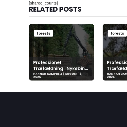
[shared_counts]
RELATED POSTS
forests
forests
Professionel
Professi
Træfældning i Nykøbing
Træfældn
Falster og Vordingborg –
Kolding 
HANNAH CAMPBELL / AUGUST 16,
HANNAH CAMP
2025
2025
Sikkerhed, Erfaring og
Erfaring 
Kvalitet