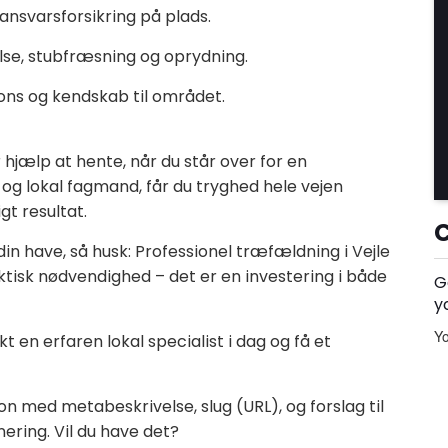
 ansvarsforsikring på plads.
felse, stubfræsning og oprydning.
pons og kendskab til området.
r hjælp at hente, når du står over for en
og lokal fagmand, får du tryghed hele vejen
gt resultat.
n have, så husk: Professionel træfældning i Vejle
ktisk nødvendighed – det er en investering i både
G
y
Yo
 en erfaren lokal specialist i dag og få et
on med metabeskrivelse, slug (URL), og forslag til
ering. Vil du have det?