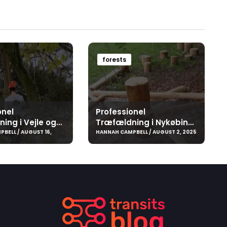
forests
onel
Professionel
ing i Vejle og
Træfældning i Nykøbing
– Sikkerhed,
Falster og Vordingborg –
BELL / AUGUST 16,
HANNAH CAMPBELL / AUGUST 2, 2025
og Kvalitet
Sikkerhed, Erfaring og
Kvalitet